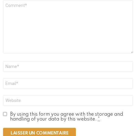
Commentaire
*
Nom
*
E-
mail
*
Site
web
By using this form you agree with the storage and
handling of your data by this website.
*