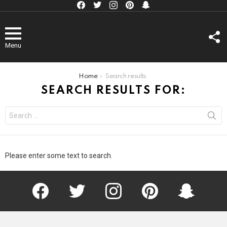
Facebook
Twitter
Instagram
Pinterest
kljlkjlkj
F
U
Menu
You are here:
Home
Search results
SEARCH RESULTS FOR:
Search
for:
Please enter some text to search.
Facebook
Twitter
Instagram
Pinterest
kljlkjlkj