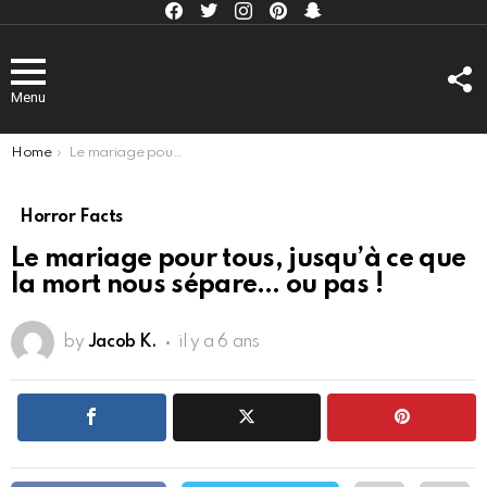
Facebook
Twitter
Instagram
Pinterest
kljlkjlkj
F
U
Menu
You are here:
Home
Le mariage pour tous, jusqu’à ce que la mort nous sépare… ou pas !
Horror Facts
Le mariage pour tous, jusqu’à ce que
la mort nous sépare… ou pas !
by
Jacob K.
il y a 6 ans