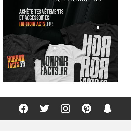
Facebook
Twitter
Instagram
Pinterest
kljlkjlkj