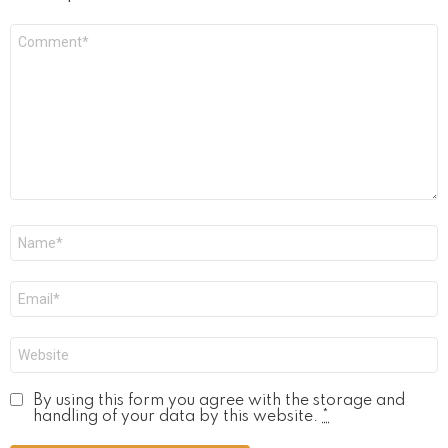
Commentaire
*
Nom
*
E-
mail
*
Site
web
By using this form you agree with the storage and
handling of your data by this website.
*