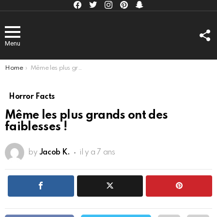
Facebook
Twitter
Instagram
Pinterest
kljlkjlkj
F
U
Menu
You are here:
Home
Même les plus grands ont des faiblesses !
Horror Facts
Même les plus grands ont des
faiblesses !
by
Jacob K.
il y a 7 ans