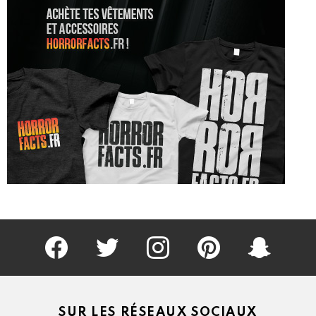
Facebook
Twitter
Instagram
Pinterest
kljlkjlkj
SUR LES RÉSEAUX SOCIAUX