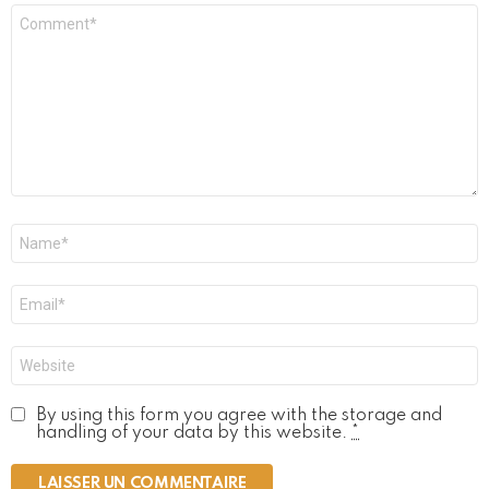
Commentaire
*
Nom
*
E-
mail
*
Site
web
By using this form you agree with the storage and
handling of your data by this website.
*