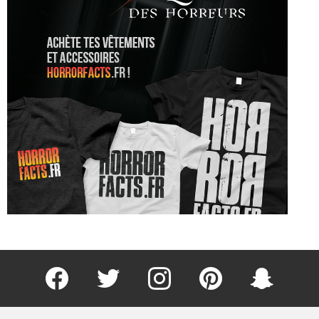
Facebook
Twitter
Instagram
Pinterest
kljlkjlkj