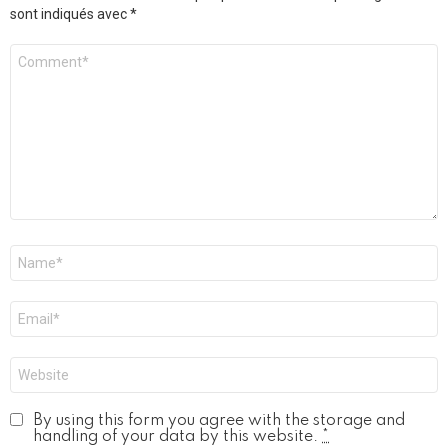
sont indiqués avec
*
Commentaire
*
Nom
*
E-
mail
*
Site
web
By using this form you agree with the storage and
handling of your data by this website.
*