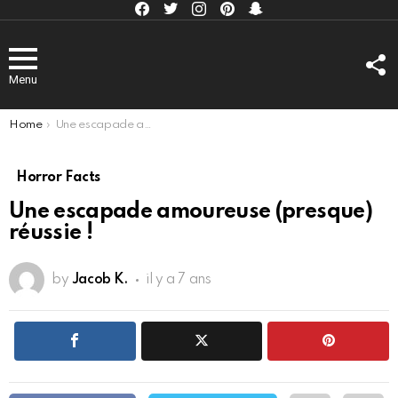
Facebook
Twitter
Instagram
Pinterest
kljlkjlkj
F
U
Menu
You are here:
Home
Une escapade amoureuse (presque) réussie !
Horror Facts
Une escapade amoureuse (presque)
réussie !
by
Jacob K.
il y a 7 ans