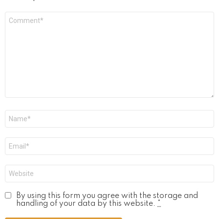
Commentaire
*
Nom
*
E-
mail
*
Site
web
By using this form you agree with the storage and
handling of your data by this website.
*