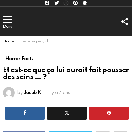
Facebook
Twitter
Instagram
Pinterest
kljlkjlkj
F
U
Menu
You are here:
Home
Et est-ce que ça lui aurait fait pousser des seins … ?
Horror Facts
Et est-ce que ça lui aurait fait pousser
des seins … ?
by
Jacob K.
il y a 7 ans