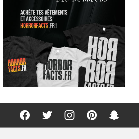
Facebook
Twitter
Instagram
Pinterest
kljlkjlkj